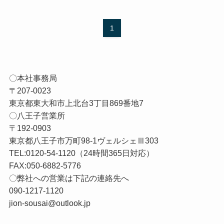
1
〇本社事務局

〒207-0023

東京都東大和市上北台3丁目869番地7

〇八王子営業所

〒192-0903

東京都八王子市万町98-1ヴェルシェⅢ303

TEL:0120-54-1120（24時間365日対応）

FAX:050-6882-5776

〇弊社への営業は下記の連絡先へ

090-1217-1120

jion-sousai@outlook.jp