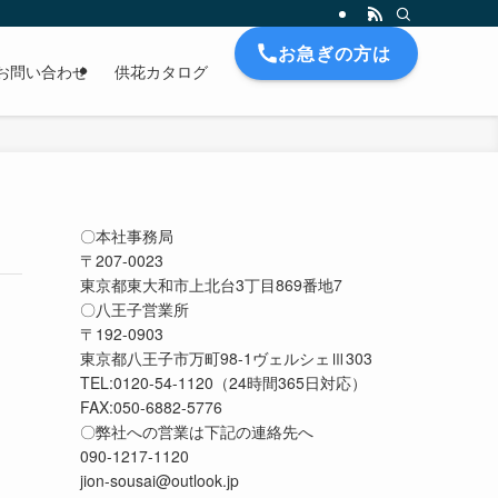
お急ぎの方は
お問い合わせ
供花カタログ
〇本社事務局

〒207-0023

東京都東大和市上北台3丁目869番地7

〇八王子営業所

〒192-0903

東京都八王子市万町98-1ヴェルシェⅢ303

TEL:0120-54-1120（24時間365日対応）

FAX:050-6882-5776

〇弊社への営業は下記の連絡先へ

090-1217-1120

jion-sousai@outlook.jp