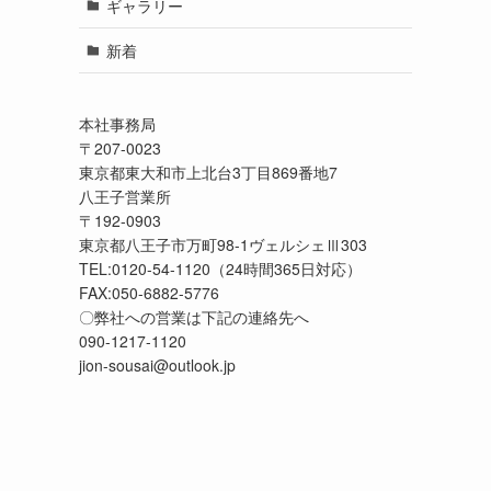
ギャラリー
新着
本社事務局

〒207-0023

東京都東大和市上北台3丁目869番地7

八王子営業所

〒192-0903

東京都八王子市万町98-1ヴェルシェⅢ303

TEL:0120-54-1120（24時間365日対応）

FAX:050-6882-5776

〇弊社への営業は下記の連絡先へ

090-1217-1120

jion-sousai@outlook.jp